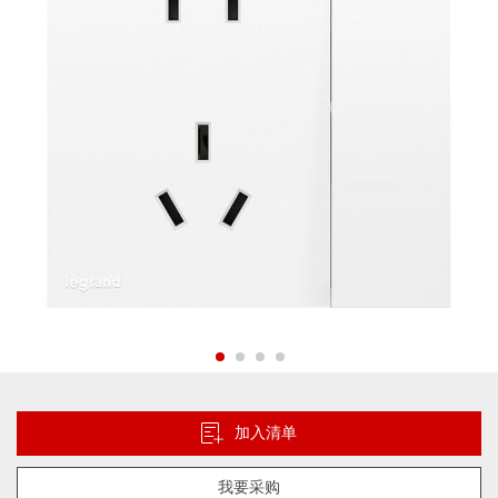
片
库
跳
转
到
加入清单
图
像
我要采购
库