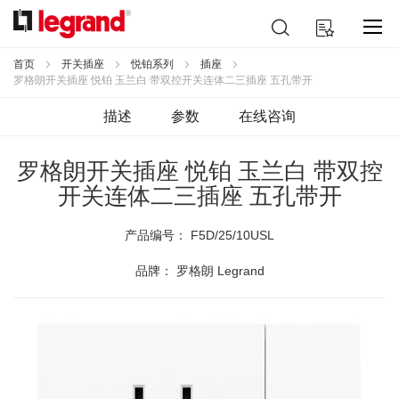
跳
搜
我的购物车
到
索
内
容
首页
开关插座
悦铂系列
插座
罗格朗开关插座 悦铂 玉兰白 带双控开关连体二三插座 五孔带开
描述
参数
在线咨询
罗格朗开关插座 悦铂 玉兰白 带双控
开关连体二三插座 五孔带开
产品编号：
F5D/25/10USL
品牌： 罗格朗 Legrand
跳
到
结
尾
的
图