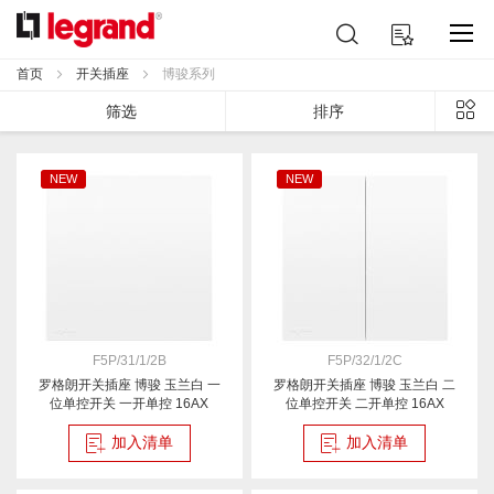
跳
搜
我的购物车
到
索
内
首页
开关插座
博骏系列
容
列
筛选
排序
表
NEW
NEW
F5P/31/1/2B
F5P/32/1/2C
罗格朗开关插座 博骏 玉兰白 一
罗格朗开关插座 博骏 玉兰白 二
位单控开关 一开单控 16AX
位单控开关 二开单控 16AX
加入清单
加入清单