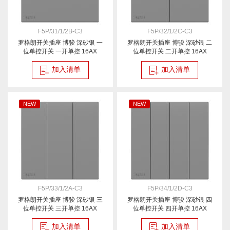
F5P/31/1/2B-C3
F5P/32/1/2C-C3
罗格朗开关插座 博骏 深砂银 一
罗格朗开关插座 博骏 深砂银 二
位单控开关 一开单控 16AX
位单控开关 二开单控 16AX
加入清单
加入清单
NEW
NEW
F5P/33/1/2A-C3
F5P/34/1/2D-C3
罗格朗开关插座 博骏 深砂银 三
罗格朗开关插座 博骏 深砂银 四
位单控开关 三开单控 16AX
位单控开关 四开单控 16AX
加入清单
加入清单