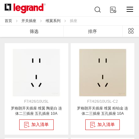
跳
搜
我的购物车
到
索
内
首页
开关插座
维翼系列
插座
容
列
筛选
排序
表
F7/426/10USL
F7/426/10USL-C2
罗格朗开关插座 维翼 陶瓷白 连
罗格朗开关插座 维翼 粉铂金 连
体二三插座 五孔插座 10A
体二三插座 五孔插座 10A
加入清单
加入清单