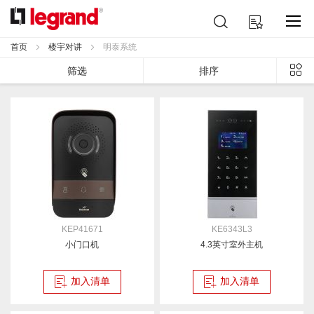
跳
搜
我的购物车
到
索
内
首页
楼宇对讲
明泰系统
容
列
筛选
排序
表
KEP41671
KE6343L3
小门口机
4.3英寸室外主机
加入清单
加入清单