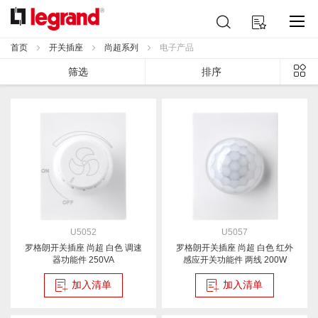
跳
搜
我的购物车
到
索
内
首页
开关插座
尚超系列
电子产品
容
列
筛选
排序
表
U5052
U5057
罗格朗开关插座 尚超 白色 调速
罗格朗开关插座 尚超 白色 红外
器功能件 250VA
感应开关功能件 两线 200W
加入清单
加入清单