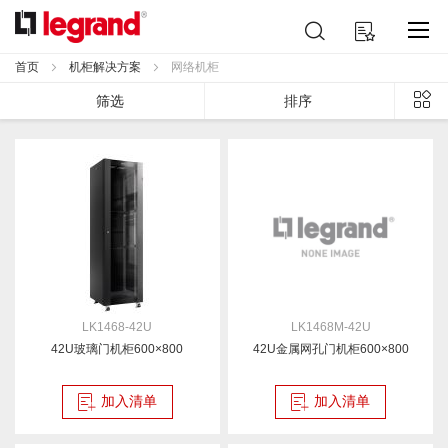
跳
搜
我的购物车
到
索
内
首页
机柜解决方案
网络机柜
容
列
筛选
排序
表
LK1468-42U
LK1468M-42U
42U玻璃门机柜600×800
42U金属网孔门机柜600×800
加入清单
加入清单