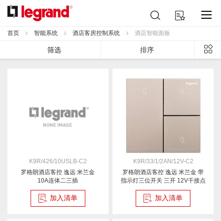
跳
搜
我的购物车
到
索
内
首页
智能系统
酒店客房控制系统
酒店智能面板
容
列
筛选
排序
表
K9R/426/10USLB-C2
K9R/33/1/2AN/12V-C2
罗格朗酒店客控 逸远 米兰金
罗格朗酒店客控 逸远 米兰金 带
10A连体二三插
指示灯三位开关 三开 12V干接点
加入清单
加入清单