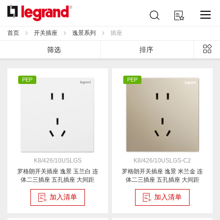
跳
搜
我的购物车
到
索
内
首页
开关插座
逸景系列
插座
容
列
筛选
排序
表
PEP
PEP
K8/426/10USLGS
K8/426/10USLGS-C2
罗格朗开关插座 逸景 玉兰白 连
罗格朗开关插座 逸景 米兰金 连
体二三插座 五孔插座 大间距
体二三插座 五孔插座 大间距
10A
10A
加入清单
加入清单