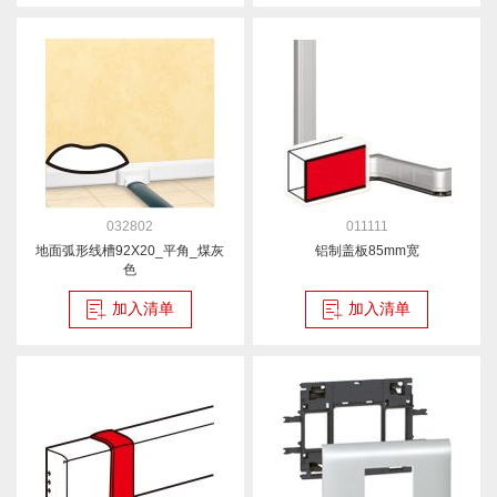
032802
011111
地面弧形线槽92X20_平角_煤灰
铝制盖板85mm宽
色
加入清单
加入清单