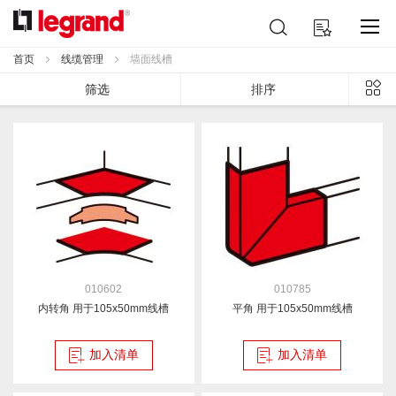
跳
搜
我的购物车
到
索
内
首页
线缆管理
墙面线槽
容
列
筛选
排序
表
010602
010785
内转角 用于105x50mm线槽
平角 用于105x50mm线槽
加入清单
加入清单