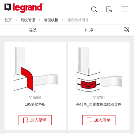
跳
搜
我的购物车
到
索
内
首页
线缆管理
墙面线槽
通用线槽附件
容
列
筛选
排序
表
010699
010781
195墙壁垫板
外转角_自带数据线缆引导件
加入清单
加入清单