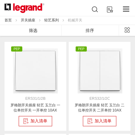
跳
搜
我的购物车
到
索
内
首页
开关插座
轻艺系列
机械开关
容
列
筛选
排序
表
PEP
PEP
ERS31/1/2B
ERS32/1/2C
罗格朗开关插座 轻艺 玉兰白 一
罗格朗开关插座 轻艺 玉兰白 二
位单控开关 一开单控 10AX
位单控开关 二开单控 10AX
加入清单
加入清单