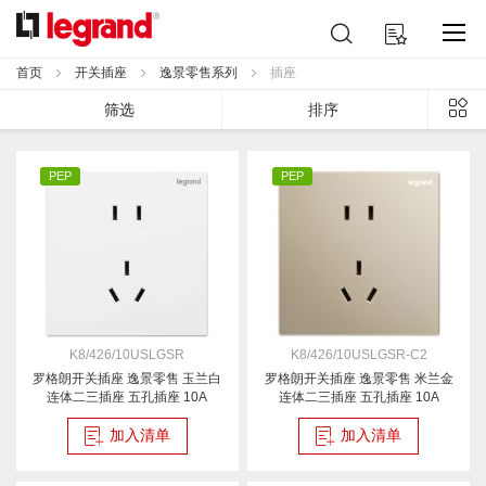
跳
搜
我的购物车
到
索
内
首页
开关插座
逸景零售系列
插座
容
列
筛选
排序
表
PEP
PEP
K8/426/10USLGSR
K8/426/10USLGSR-C2
罗格朗开关插座 逸景零售 玉兰白
罗格朗开关插座 逸景零售 米兰金
连体二三插座 五孔插座 10A
连体二三插座 五孔插座 10A
加入清单
加入清单