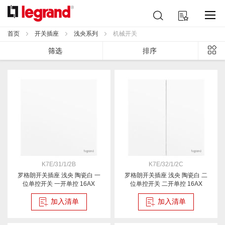
跳
搜
我的购物车
到
索
内
首页
开关插座
浅央系列
机械开关
容
列
筛选
排序
表
K7E/31/1/2B
K7E/32/1/2C
罗格朗开关插座 浅央 陶瓷白 一
罗格朗开关插座 浅央 陶瓷白 二
位单控开关 一开单控 16AX
位单控开关 二开单控 16AX
加入清单
加入清单