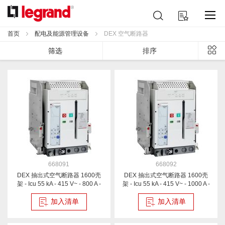
跳
搜
我的购物车
到
索
内
首页
配电及能源管理设备
DEX 空气断路器
容
列
筛选
排序
表
668091
668092
DEX 抽出式空气断路器 1600壳
DEX 抽出式空气断路器 1600壳
架 - Icu 55 kA - 415 V~ - 800 A -
架 - Icu 55 kA - 415 V~ - 1000 A -
3P
3P
加入清单
加入清单