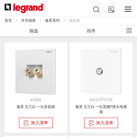
跳
搜
我的购物车
到
索
内
首页
开关插座
逸景系列
信息插
容
列
筛选
排序
表
K8/M8
K8/31VTV75F
逸景 玉兰白 一位音箱插
逸景 玉兰白 一位宽频F接头电视
插
加入清单
加入清单