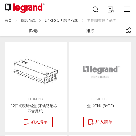
跳
搜
我的购物车
到
索
内
首页
综合布线
Linkeo C + 综合布线
罗格朗数通产品类
容
列
筛选
排序
表
LTBM12X
LONUD8G
12口光缆终端盒 (不含适配器，
盒式ONU(8*GE)
不含尾纤)
加入清单
加入清单