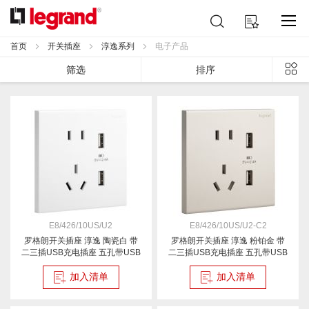
跳
搜
我的购物车
到
索
内
首页
开关插座
淳逸系列
电子产品
容
列
筛选
排序
表
E8/426/10US/U2
E8/426/10US/U2-C2
罗格朗开关插座 淳逸 陶瓷白 带
罗格朗开关插座 淳逸 粉铂金 带
二三插USB充电插座 五孔带USB
二三插USB充电插座 五孔带USB
插座
插座
加入清单
加入清单