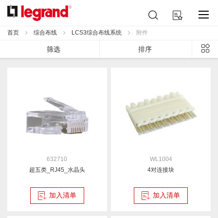
跳
搜
我的购物车
到
索
内
首页
综合布线
LCS3综合布线系统
附件
容
列
筛选
排序
表
632710
WL1004
超五类_RJ45_水晶头
4对连接块
加入清单
加入清单