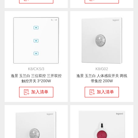
K8/CKS/3
K8/G02
逸景 玉兰白 三位双控 三开双控
逸景 玉兰白 人体感应开关 两线
触控开关 3*200W
带集控 200W
加入清单
加入清单