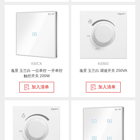
K8/CK
K8/M3
逸景 玉兰白 一位单控 一开单控
逸景 玉兰白 调速开关 250VA
触控开关 200W
加入清单
加入清单