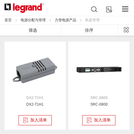
跳
搜
我的购物车
到
索
内
首页
电源分配与管理
力登电源产品
机架管理
容
列
筛选
排序
表
DX2-T1H1
SRC-0800
DX2-T1H1
SRC-0800
加入清单
加入清单