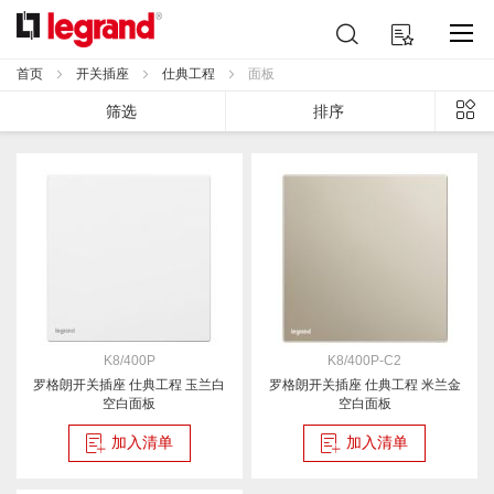
跳
搜
我的购物车
到
索
内
首页
开关插座
仕典工程
面板
容
列
筛选
排序
表
K8/400P
K8/400P-C2
罗格朗开关插座 仕典工程 玉兰白
罗格朗开关插座 仕典工程 米兰金
空白面板
空白面板
加入清单
加入清单