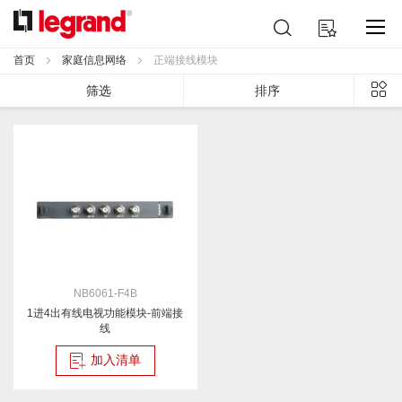
跳
搜
我的购物车
到
索
内
首页
家庭信息网络
正端接线模块
容
列
筛选
排序
表
NB6061-F4B
1进4出有线电视功能模块-前端接
线
加入清单