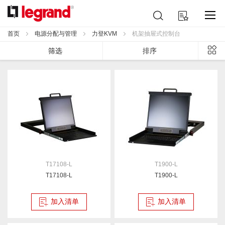
跳
搜
我的购物车
到
索
内
首页
电源分配与管理
力登KVM
机架抽屉式控制台
容
列
筛选
排序
表
T17108-L
T1900-L
T17108-L
T1900-L
加入清单
加入清单