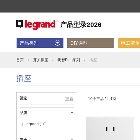
产品类别
DIY选型
电工清单D
首页
开关插座
明智Plus系列
插座
插座
筛选
重置
10个产品 /
共1页
品牌
Legrand
10