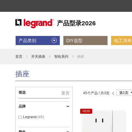
产品类别
DIY选型
电工清单D
首页
开关插座
智绘系列
插座
插座
第
筛选
重置
45个产品 /
共3页
页
前
一
页
品牌
NEW
Legrand
45