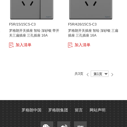
F5R/15/15CS-C3
F5R/426/15CS-C3
双
罗格朗开关插座 智绘 深砂银 带开
罗格朗开关插座 智绘 深砂银 三扁
关三扁插座 三孔插座 16A
插座 三孔插座 16A
加入清单
加入清单
第
共3页
页
前
下
一
一
页
页
罗格朗中国
罗格朗集团
留言
网站声明