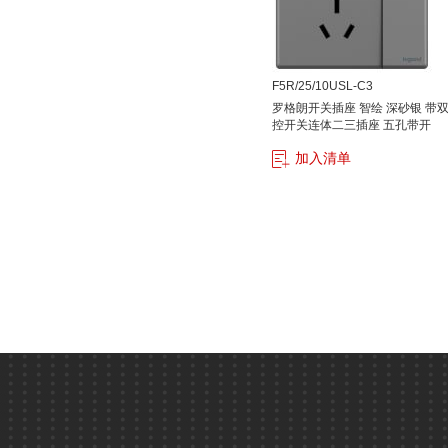
F5R/25/10USL-C3
罗格朗开关插座 智绘 深砂银 带
控开关连体二三插座 五孔带开
加入清单