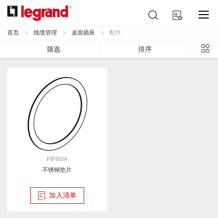
跳
搜
我的购物车
到
索
内
首页
线缆管理
桌面插座
配件
容
列
筛选
排序
表
PIF60/A
不锈钢垫片
加入清单