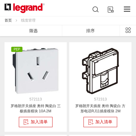
跳
搜
我的购物车
到
索
内
首页
线缆管理
容
列
筛选
排序
表
PEP
572113
572313
罗格朗开关插座 奥特 陶瓷白 三
罗格朗开关插座 奥特 陶瓷白 方
极插座模块 10A 2M
形电话RJ11插座模块 2M
加入清单
加入清单