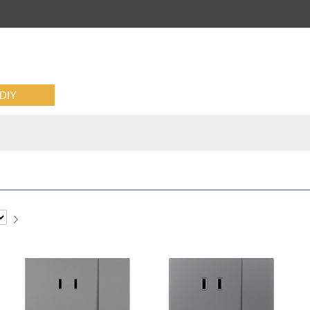
IY
下
一
页