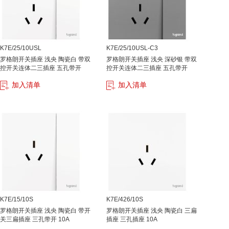
K7E/25/10USL
K7E/25/10USL-C3
罗格朗开关插座 浅央 陶瓷白 带双
罗格朗开关插座 浅央 深砂银 带双
控开关连体二三插座 五孔带开
控开关连体二三插座 五孔带开
加入清单
加入清单
K7E/15/10S
K7E/426/10S
罗格朗开关插座 浅央 陶瓷白 带开
罗格朗开关插座 浅央 陶瓷白 三扁
关三扁插座 三孔带开 10A
插座 三孔插座 10A