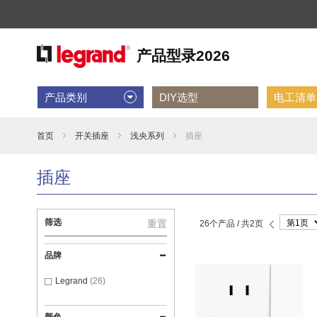
产品类别
DIY选型
电工清单D
首页
开关插座
浅央系列
插座
插座
第
筛选
重置
26个产品 /
共2页
页
前
一
页
品牌
Legrand
26