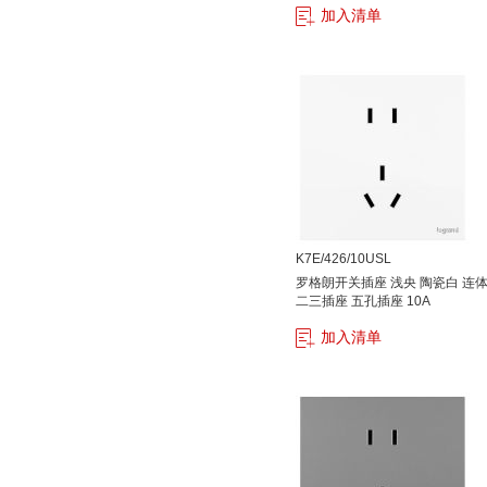
加入清单
K7E/426/10USL
罗格朗开关插座 浅央 陶瓷白 连
二三插座 五孔插座 10A
加入清单