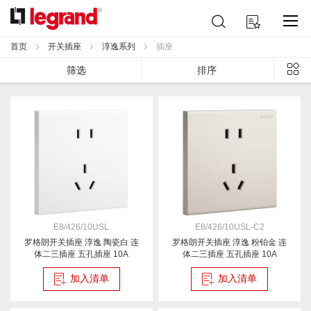
跳
搜
我的购物车
到
索
内
首页
开关插座
淳逸系列
插座
容
列
筛选
排序
表
E8/426/10USL
E8/426/10USL-C2
罗格朗开关插座 淳逸 陶瓷白 连
罗格朗开关插座 淳逸 粉铂金 连
体二三插座 五孔插座 10A
体二三插座 五孔插座 10A
加入清单
加入清单