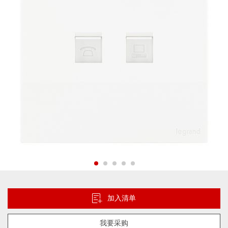
片
库
跳
转
到
加入清单
图
像
我要采购
库