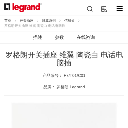
跳
搜
我的购物车
到
索
内
容
首页
开关插座
维翼系列
信息插
罗格朗开关插座 维翼 陶瓷白 电话电脑插
描述
参数
在线咨询
罗格朗开关插座 维翼 陶瓷白 电话电
脑插
产品编号：
F7/T01/C01
品牌： 罗格朗 Legrand
跳
到
结
尾
的
图