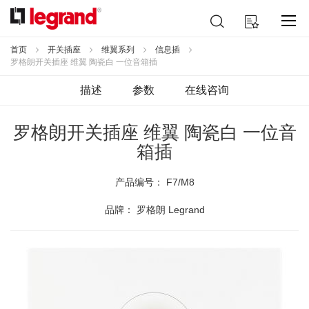
跳
搜
我的购物车
到
索
内
容
首页
开关插座
维翼系列
信息插
罗格朗开关插座 维翼 陶瓷白 一位音箱插
描述
参数
在线咨询
罗格朗开关插座 维翼 陶瓷白 一位音
箱插
产品编号：
F7/M8
品牌： 罗格朗 Legrand
跳
到
结
尾
的
图