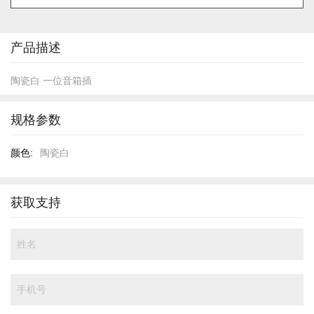
的
开
头
产品描述
陶瓷白 一位音箱插
规格参数
规
陶瓷白
格
参
数
获取支持