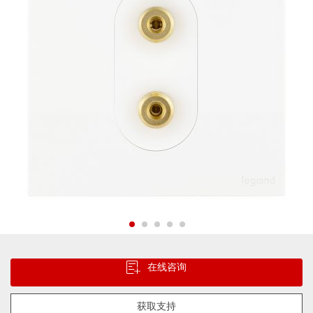
片
库
跳
转
在线咨询
到
图
像
获取支持
库