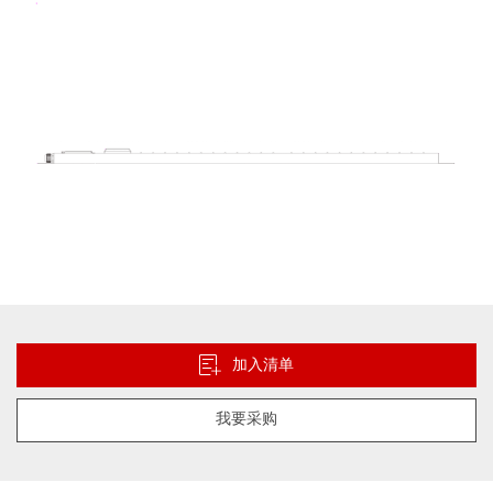
库
跳
转
到
加入清单
图
像
我要采购
库
的
开
头