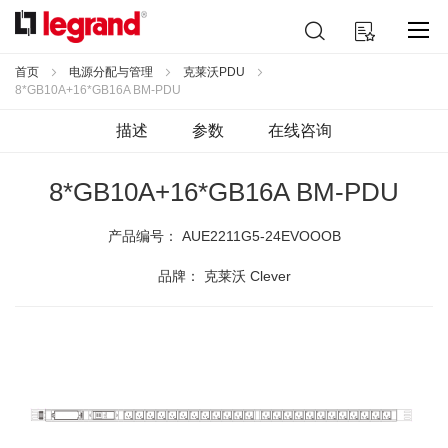
跳
搜
我的购物车
到
索
内
容
首页
电源分配与管理
克莱沃PDU
8*GB10A+16*GB16A BM-PDU
描述
参数
在线咨询
8*GB10A+16*GB16A BM-PDU
产品编号：
AUE2211G5-24EVOOOB
品牌： 克莱沃 Clever
跳
到
结
尾
的
图
片