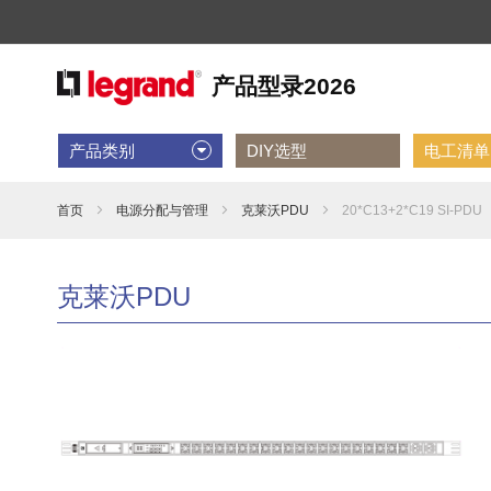
产品类别
DIY选型
电工清单D
首页
电源分配与管理
克莱沃PDU
20*C13+2*C19 SI-PDU
克莱沃PDU
跳
到
结
尾
的
图
片