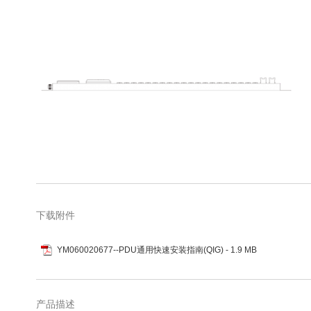
库
跳
转
到
图
下载附件
像
库
YM060020677--PDU通用快速安装指南(QIG)
- 1.9 MB
的
开
头
产品描述