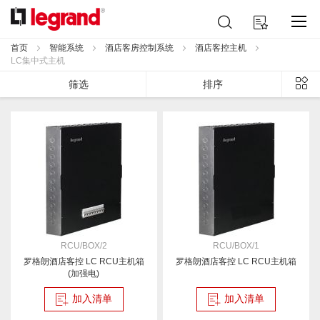
跳
搜
我的购物车
到
索
内
首页
智能系统
酒店客房控制系统
酒店客控主机
容
LC集中式主机
列
筛选
排序
表
RCU/BOX/2
RCU/BOX/1
罗格朗酒店客控 LC RCU主机箱
罗格朗酒店客控 LC RCU主机箱
(加强电)
加入清单
加入清单