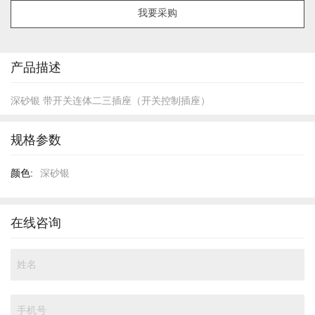
像
我要采购
库
的
开
头
产品描述
深砂银 带开关连体二三插座（开关控制插座）
规格参数
规
深砂银
格
参
数
在线咨询