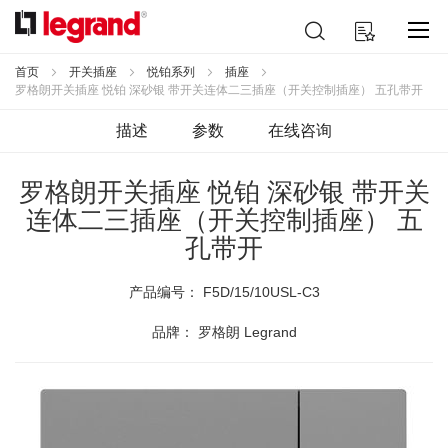
跳
搜
我的购物车
到
索
内
容
首页
开关插座
悦铂系列
插座
罗格朗开关插座 悦铂 深砂银 带开关连体二三插座（开关控制插座） 五孔带开
描述
参数
在线咨询
罗格朗开关插座 悦铂 深砂银 带开关
连体二三插座（开关控制插座） 五
孔带开
产品编号：
F5D/15/10USL-C3
品牌： 罗格朗 Legrand
跳
到
结
尾