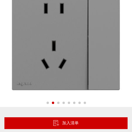
的
图
片
库
跳
转
到
加入清单
图