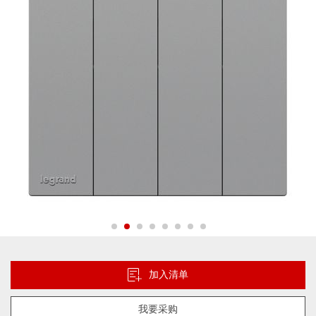
片
库
跳
转
到
加入清单
图
像
我要采购
库