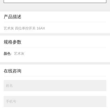
的
开
头
产品描述
艺术灰 四位单控开关 16AX
规格参数
规
艺术灰
格
参
数
在线咨询