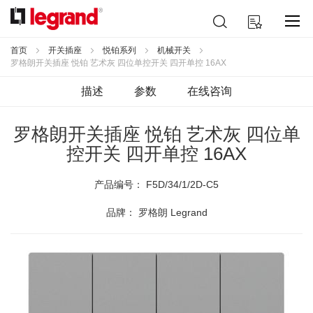
跳
搜
我的购物车
到
索
内
容
首页
开关插座
悦铂系列
机械开关
罗格朗开关插座 悦铂 艺术灰 四位单控开关 四开单控 16AX
描述
参数
在线咨询
罗格朗开关插座 悦铂 艺术灰 四位单
控开关 四开单控 16AX
产品编号：
F5D/34/1/2D-C5
品牌： 罗格朗 Legrand
跳
到
结
尾
的
图