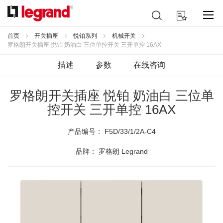
跳
搜
我的购物车
到
索
内
容
首页
开关插座
悦铂系列
机械开关
罗格朗开关插座 悦铂 奶油白 三位单控开关 三开单控 16AX
描述
参数
在线咨询
罗格朗开关插座 悦铂 奶油白 三位单
控开关 三开单控 16AX
产品编号：
F5D/33/1/2A-C4
品牌： 罗格朗 Legrand
跳
到
结
尾
的
图