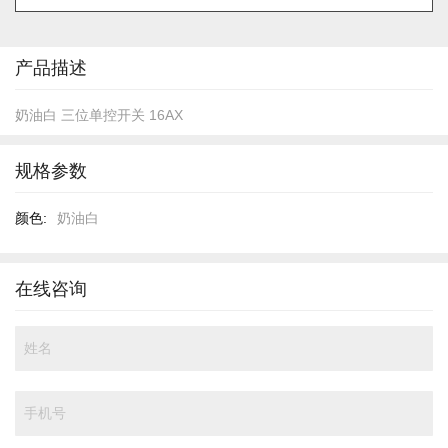
的
开
头
产品描述
奶油白 三位单控开关 16AX
规格参数
规
奶油白
格
参
数
在线咨询