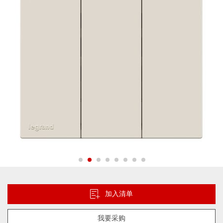
片
库
跳
转
到
加入清单
图
像
我要采购
库