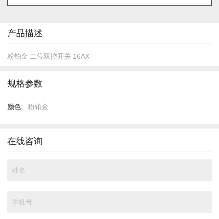
的
开
头
产品描述
粉铂金 二位双控开关 16AX
规格参数
规
粉铂金
格
参
数
在线咨询