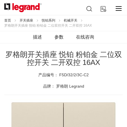
跳
搜
我的购物车
到
索
内
容
首页
开关插座
悦铂系列
机械开关
罗格朗开关插座 悦铂 粉铂金 二位双控开关 二开双控 16AX
描述
参数
在线咨询
罗格朗开关插座 悦铂 粉铂金 二位双
控开关 二开双控 16AX
产品编号：
F5D/32/2/3C-C2
品牌： 罗格朗 Legrand
跳
到
结
尾
的
图