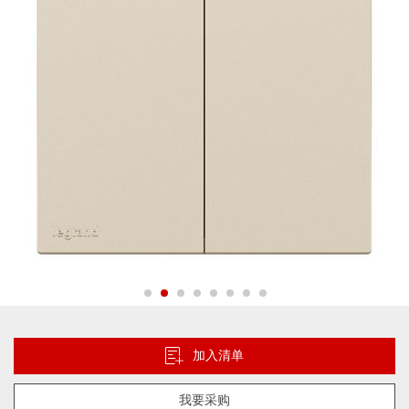
片
库
跳
转
到
加入清单
图
像
我要采购
库