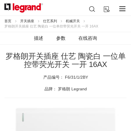
跳
搜
我的购物车
到
索
内
容
首页
开关插座
仕艺系列
机械开关
罗格朗开关插座 仕艺 陶瓷白 一位单控带荧光开关 一开 16AX
描述
参数
在线咨询
罗格朗开关插座 仕艺 陶瓷白 一位单
控带荧光开关 一开 16AX
产品编号：
F6/31/1/2BY
品牌： 罗格朗 Legrand
跳
到
结
尾
的
图