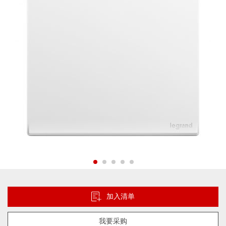
片
库
跳
转
到
加入清单
图
像
我要采购
库