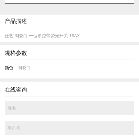
的
开
头
产品描述
仕艺 陶瓷白 一位单控带荧光开关 16AX
规格参数
规
陶瓷白
格
参
数
在线咨询