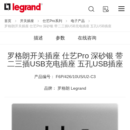
跳
搜
我的购物车
到
索
内
容
首页
开关插座
仕艺Pro系列
电子产品
罗格朗开关插座 仕艺Pro 深砂银 带二三插USB充电插座 五孔USB插座
描述
参数
在线咨询
罗格朗开关插座 仕艺Pro 深砂银 带
二三插USB充电插座 五孔USB插座
产品编号：
F6P/426/10US/U2-C3
品牌： 罗格朗 Legrand
跳
到
结
尾
的
图