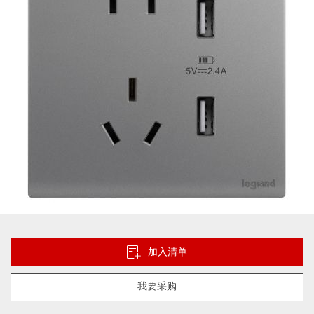
片
库
跳
转
到
加入清单
图
像
我要采购
库
的