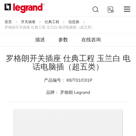
跳
搜
我的购物车
到
索
内
容
首页
开关插座
仕典工程
信息插
罗格朗开关插座 仕典工程 玉兰白 电话电脑插（超五类）
描述
参数
在线咨询
罗格朗开关插座 仕典工程 玉兰白 电
话电脑插（超五类）
产品编号：
K8/T01/C01P
品牌： 罗格朗 Legrand
跳
到
结
尾
的
图