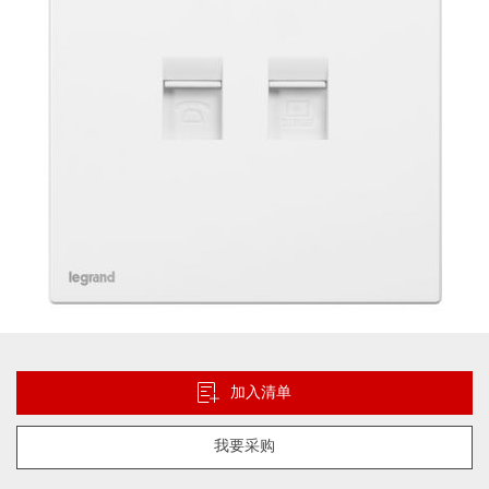
片
库
跳
转
到
加入清单
图
像
我要采购
库
的