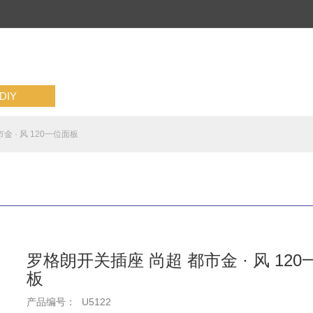
IY
 · 风 120一位面板
罗格朗开关插座 尚超 都市金 · 风 12
板
产品编号：
U5122