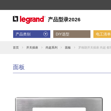
产品类别
DIY选型
电工清单D
首页
开关插座
尚超系列
面板
罗格朗开关插座 尚超 都市金
面板
跳
到
结
尾
的
图
片