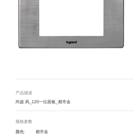
库
跳
转
到
图
产品描述
像
尚超.风_120一位面板_都市金
库
的
开
规格参数
头
规
颜色
都市金