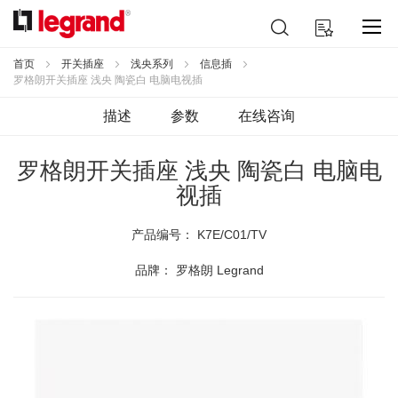
跳
搜
我的购物车
到
索
内
容
首页
开关插座
浅央系列
信息插
罗格朗开关插座 浅央 陶瓷白 电脑电视插
描述
参数
在线咨询
罗格朗开关插座 浅央 陶瓷白 电脑电
视插
产品编号：
K7E/C01/TV
品牌： 罗格朗 Legrand
跳
到
结
尾
的
图