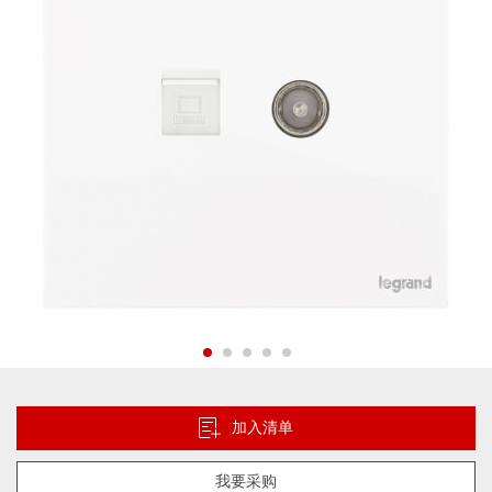
片
库
跳
转
到
加入清单
图
像
我要采购
库