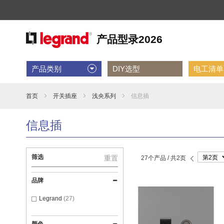
产品类别
DIY选型
电工清单D
首页
开关插座
浅央系列
信息插
信息插
第
筛选
重置
27个产品 /
共2页
页
前
一
页
品牌
Legrand
27