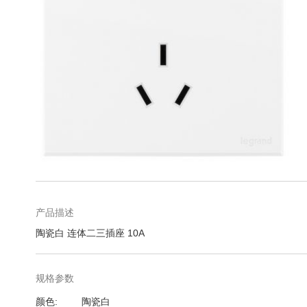
库
跳
转
到
图
产品描述
像
陶瓷白 连体二三插座 10A
库
的
开
规格参数
头
规
颜色
陶瓷白