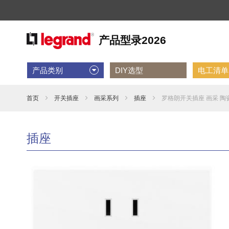
产品类别
DIY选型
电工清单D
首页
开关插座
画采系列
插座
罗格朗开关插座 画采 陶瓷
插座
跳
到
结
尾
的
图
片