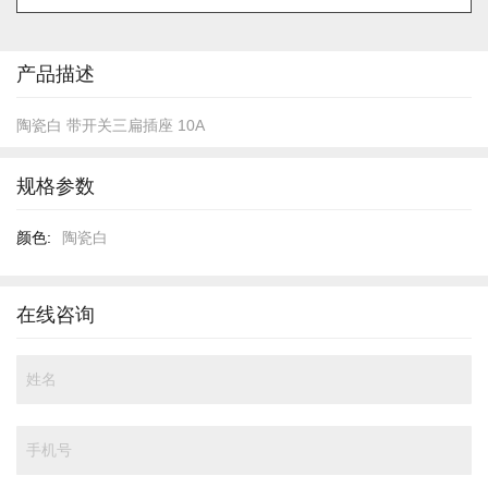
的
开
头
产品描述
陶瓷白 带开关三扁插座 10A
规格参数
规
陶瓷白
格
参
数
在线咨询