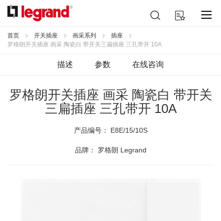
跳
搜
我的购物车
到
索
内
容
首页
开关插座
画采系列
插座
罗格朗开关插座 画采 陶瓷白 带开关三扁插座 三孔带开 10A
描述
参数
在线咨询
罗格朗开关插座 画采 陶瓷白 带开关
三扁插座 三孔带开 10A
产品编号：
E8E/15/10S
品牌： 罗格朗 Legrand
跳
到
结
尾
的
图