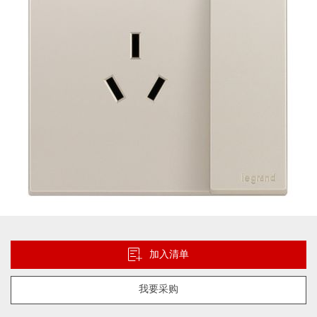
片
库
跳
转
到
加入清单
图
像
我要采购
库
的