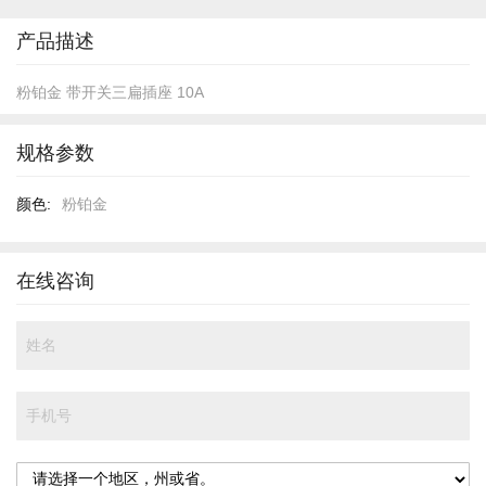
开
头
产品描述
粉铂金 带开关三扁插座 10A
规格参数
规
粉铂金
格
参
数
在线咨询