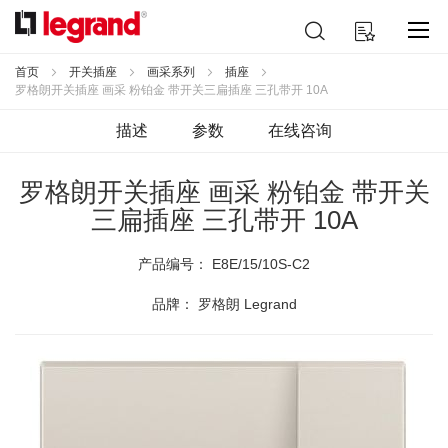
跳
搜
我的购物车
到
索
内
容
首页
开关插座
画采系列
插座
罗格朗开关插座 画采 粉铂金 带开关三扁插座 三孔带开 10A
描述
参数
在线咨询
罗格朗开关插座 画采 粉铂金 带开关
三扁插座 三孔带开 10A
产品编号：
E8E/15/10S-C2
品牌： 罗格朗 Legrand
跳
到
结
尾
的
图