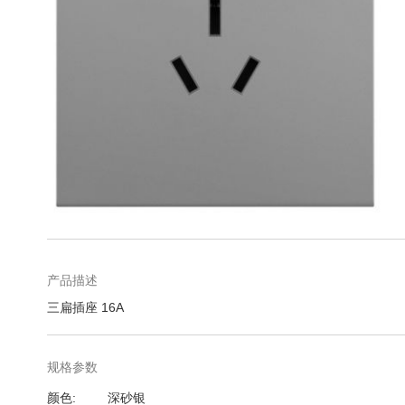
库
跳
转
到
图
产品描述
像
三扁插座 16A
库
的
开
规格参数
头
规
颜色
深砂银