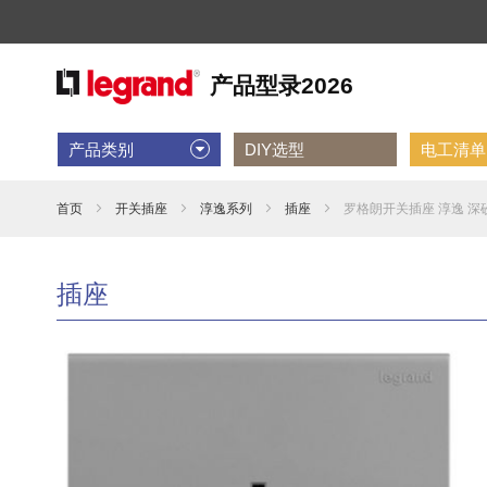
产品类别
DIY选型
电工清单D
首页
开关插座
淳逸系列
插座
罗格朗开关插座 淳逸 深砂
插座
跳
到
结
尾
的
图
片