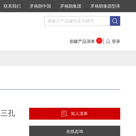
联系我们
罗格朗中国
罗格朗集团
罗格朗集团型录
搜
搜
索
索
0
创建产品清单
登录
 三孔
加入清单
在线咨询