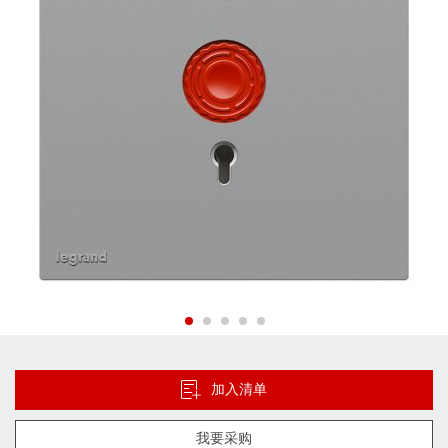
片
库
跳
转
到
加入清单
图
像
我要采购
库