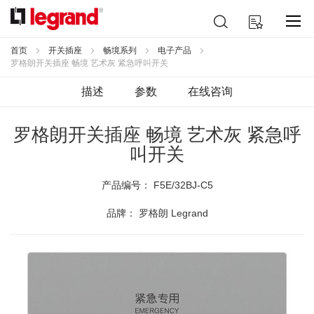
跳
搜
我的购物车
到
索
内
容
首页
开关插座
畅境系列
电子产品
罗格朗开关插座 畅境 艺术灰 紧急呼叫开关
描述
参数
在线咨询
罗格朗开关插座 畅境 艺术灰 紧急呼
叫开关
产品编号：
F5E/32BJ-C5
品牌： 罗格朗 Legrand
跳
到
结
尾
的
图