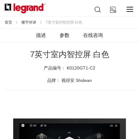
跳
搜
我的购物车
到
索
内
容
首页
楼宇对讲
7英寸室内智控屏 白色
描述
参数
在线咨询
7英寸室内智控屏 白色
产品编号：
K0120GT1-C2
品牌： 视得安 Shidean
跳
到
结
尾
的
图
片
库