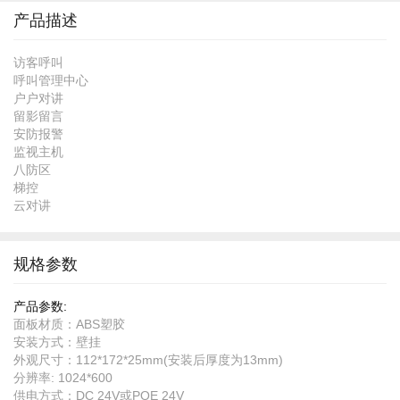
头
产品描述
访客呼叫
呼叫管理中心
户户对讲
留影留言
安防报警
监视主机
八防区
梯控
云对讲
规格参数
规
格
面板材质：ABS塑胶
参
安装方式：壁挂
数
外观尺寸：112*172*25mm(安装后厚度为13mm)
分辨率: 1024*600
供电方式：DC 24V或POE 24V