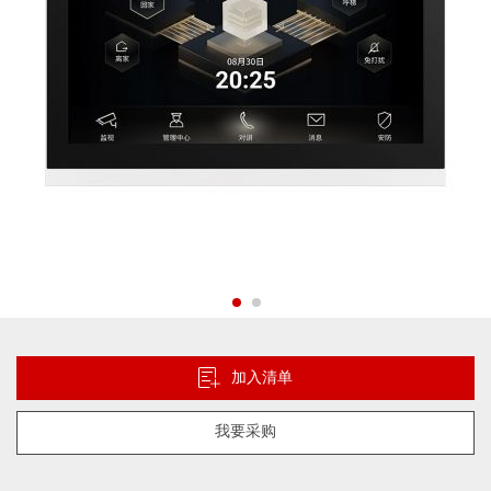
跳
转
到
加入清单
图
像
我要采购
库
的
开